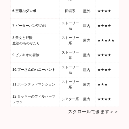
6.空飛ぶダンボ
回転系
屋外
★★★★
ストーリー
7.ピーターパン空の旅
屋内
★★★★
系
8.美女と野獣
ストーリー
屋内
★★★★★
魔法のものがたり
系
ストーリー
9.ピノキオの冒険
屋内
★★★★
系
ストーリー
10.プーさんのハニーハント
屋内
★★★★
系
ストーリー
11.ホーンテッドマンション
屋内
★★★
系
12.ミッキーのフィルハーマ
シアター系
屋内
★★★★
ジック
スクロールできます＞＞