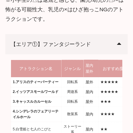
怖がる可能性大、乳児の×はひざ抱っこNGのアト
ラクションです。
【エリア①】ファンタジーランド
屋内
アトラクション名
ジャンル
おすすめ度
屋外
1.アリスのティーパーティー
回転系
屋外
★★★★★
2.イッツアスモールワールド
周遊系
屋内
★★★★★
3.キャッスルカルーセル
回転系
屋外
★★★
4.シンデレラのフェアリーテ
散策系
屋内
★★★★
イルホール
ストーリー
5.白雪姫と七人のこびと
屋内
★★
系