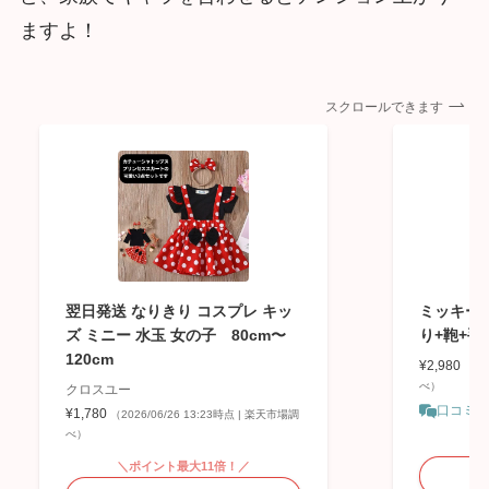
ますよ！
スクロールできます
翌日発送 なりきり コスプレ キッ
ミッキー 
ズ ミニー 水玉 女の子 80cm〜
り+鞄+手袋
120cm
¥2,980
（20
べ）
クロスユー
口コミ
¥1,780
（2026/06/26 13:23時点 | 楽天市場調
べ）
＼
＼ポイント最大11倍！／