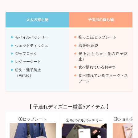
大人の持ち物
子供用の持ち物
モバイルバッテリー
抱っこ紐/ヒップシート
ウェットティッシュ
着替/圧縮袋
ジップロック
光るおもちゃ（夜の迷子防
止）
レジャーシート
食べ慣れているおやつ
紛失・迷子防止
（Air tag）
食べ慣れているフォーク・ス
プーン
【 子連れディズニー厳選5アイテム 】
①ヒップシート
③ショルダー
②モバイルバッテリー