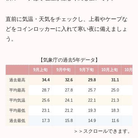
直前に気温・天気をチェックし、上着やケープな
どをコインロッカーに入れて寒い夜に備えましょ
う。
【気象庁の過去5年データ】
9月上旬
9月中旬
9月下旬
10月上旬
10月中
過去最高
34.4
32.6
29.8
31.1
2
平均最高
28.7
27.8
25.7
25.0
2
平均気温
25.6
24.1
22.1
21.3
1
平均最低
23.1
21.2
19.3
18.3
1
過去最低
17.3
15.8
14.9
11.6
1
＞＞スクロールできます。