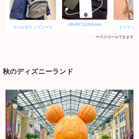
VRURC10,000mAh
コペルタヒップシート
イーフィッ
>>スクロールできます
秋のディズニーランド