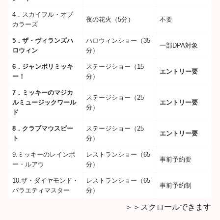
4．スカイフル・オブ
夜の花火（5分）
不要
カラーズ
5．ザ・ヴィランズハ
ハロウィンショー（35
一部DPA対象
ロウィン
分）
6．ジャンボリミッキ
ステージショー（15
エントリー要
ー！
分）
7．ミッキーのマジカ
ステージショー（25
ルミュージックワール
エントリー要
分）
ド
8．クラブマウスビー
ステージショー（25
エントリー要
ト
分）
9.ミッキーのレインボ
レストランショー（65
事前予約要
ー・ルアウ
分）
10.ザ・ダイヤモンド・
レストランショー（65
事前予約制
バラエティマスター
分）
＞＞スクロールできます