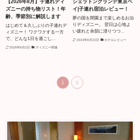
【2026年8月】子連れディ
シェラトングランデ東京ベ
ズニーの持ち物リスト！年
イ|子連れ宿泊レビュー！
齢、季節別に解説します
夢の国を閉園まで楽しめるお泊
りディズニー。 翌日は心地よ
はじめて＆久しぶりの子連れデ
い疲れと余韻に浸りつつ...
ィズニー！ ワクワクする一方
で、どんな1日を過ごし...
2023年6月22日
ホテルレビュー
2026年8月2日
ディズニー関連
1
2