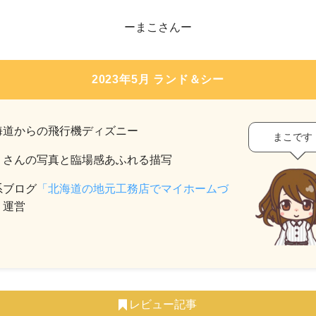
ーまこさんー
2023年5月 ランド＆シー
海道からの飛行機ディズニー
まこです
くさんの写真と臨場感あふれる描写
系ブログ
「北海道の地元工務店でマイホームづ
」
運営
レビュー記事