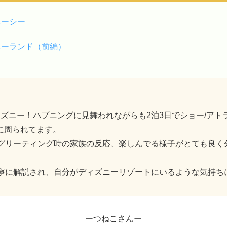
ニーシー
ニーランド（前編）
】
ズニー！ハプニングに見舞われながらも2泊3日でショー/アト
に周られてます。
やグリーティング時の家族の反応、楽しんでる様子がとても良く
丁寧に解説され、自分がディズニーリゾートにいるような気持ち
ーつねこさんー