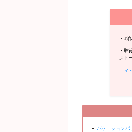
・1
・取
スト
・
マ
バケーションパ