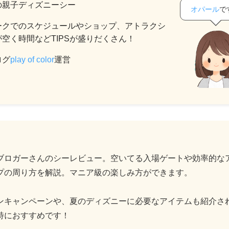
の親子ディズニーシー
オパール
で
ークでのスケジュールやショップ、アトラクシ
空く時間などTIPSが盛りだくさん！
ログ
play of color
運営
】
ブロガーさんのシーレビュー。空いてる入場ゲートや効率的な
プの周り方を解説。マニア級の楽しみ方ができます。
ンキャンペーンや、夏のディズニーに必要なアイテムも紹介さ
特におすすめです！