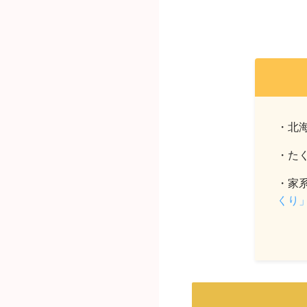
・北
・た
・家
くり