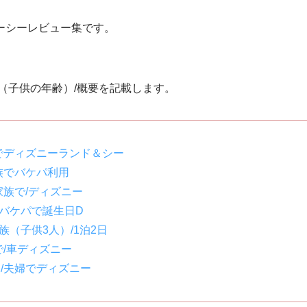
ーシーレビュー集です。
（子供の年齢）/概要を記載します。
でディズニーランド＆シー
族でバケパ利用
家族で/ディズニー
でバケパで誕生日D
族（子供3人）/1泊2日
で/車ディズニー
/夫婦でディズニー