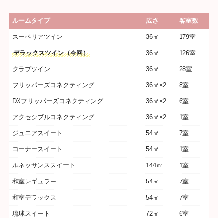
ルームタイプ
広さ
客室数
スーペリアツイン
36㎡
179室
デラックスツイン（今回）
36㎡
126室
クラブツイン
36㎡
28室
フリッパーズコネクティング
36㎡×2
8室
DXフリッパーズコネクティング
36㎡×2
6室
アクセシブルコネクティング
36㎡×2
1室
ジュニアスイート
54㎡
7室
コーナースイート
54㎡
1室
ルネッサンススイート
144㎡
1室
和室レギュラー
54㎡
7室
和室デラックス
54㎡
7室
琉球スイート
72㎡
6室