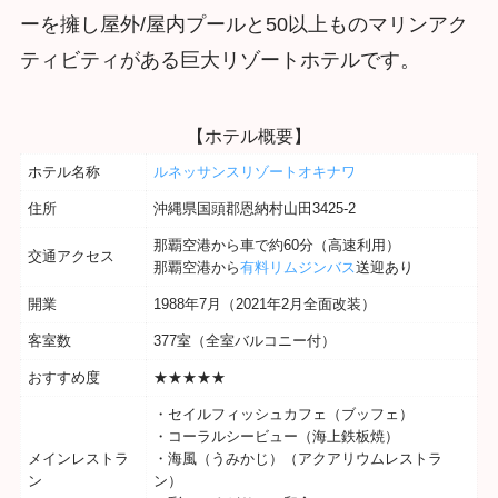
ーを擁し屋外/屋内プールと50以上ものマリンアク
ティビティがある巨大リゾートホテルです。
【ホテル概要】
ホテル名称
ルネッサンスリゾートオキナワ
住所
沖縄県国頭郡恩納村山田3425-2
那覇空港から車で約60分（高速利用）
交通アクセス
那覇空港から
有料リムジンバス
送迎あり
開業
1988年7月（2021年2月全面改装）
客室数
377室（全室バルコニー付）
おすすめ度
★★★★★
・セイルフィッシュカフェ（ブッフェ）
・コーラルシービュー（海上鉄板焼）
メインレストラ
・海風（うみかじ）（アクアリウムレストラ
ン
ン）